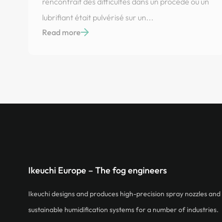
rencontrait des difficultés dans un procédé où un
lubrifiant était pulvérisé sur un...
Read more
CMS et électronique
Après avoir testé plusieurs systèmes