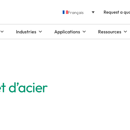
Request a qu
Français
Industries
Applications
Ressources
t d’acier
Our expertise and instal